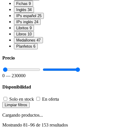
Fichas
9
Inglés
34
IPs español
25
IPs inglés
24
Libritos
9
Libros
10
Medallones
47
Planfetos
6
Precio
0
—
230000
Disponibilidad
Solo en stock
En oferta
Limpiar filtros
Cargando productos...
Mostrando 81–96 de 153 resultados