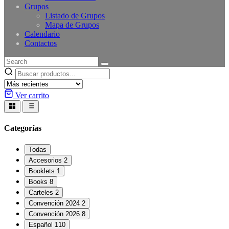
Grupos
Listado de Grupos
Mapa de Grupos
Calendario
Contactos
Ver carrito
Categorías
Todas
Accesorios
2
Booklets
1
Books
8
Carteles
2
Convención 2024
2
Convención 2026
8
Español
110