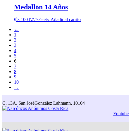
Medallón 14 Años
₡
3 100
Añadir al carrito
IVA Incluido.
←
1
2
3
4
5
6
7
8
9
10
→
C. 13A, San José
González Lahmann, 10104
Youtube