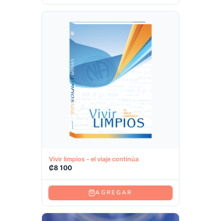
Ver producto
Vivir limpios - el viaje continúa
₡
8 100
AGREGAR