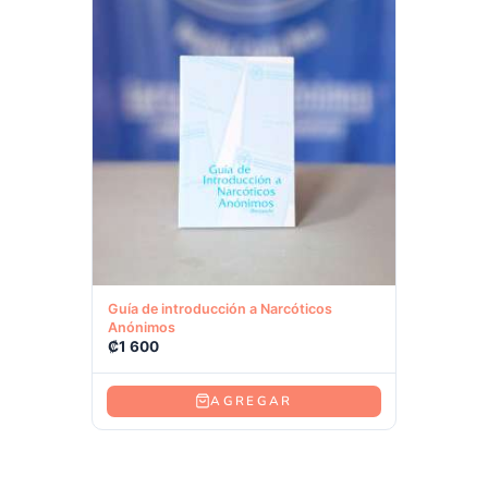
Ver producto
Guía de introducción a Narcóticos
Anónimos
₡
1 600
AGREGAR