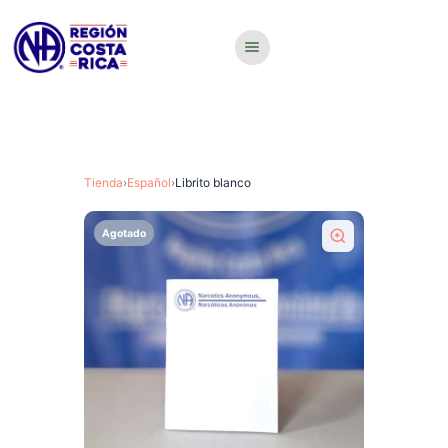
Tienda
›
Español
›
Librito blanco
Agotado