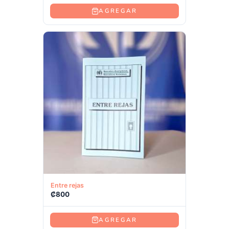
AGREGAR
Ver producto
Entre rejas
₡
800
AGREGAR