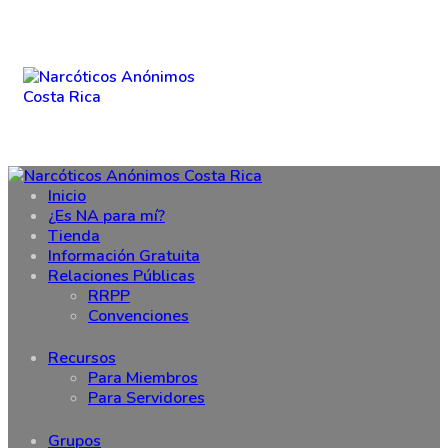
Inicio
¿Es NA para mí?
Tienda
Información Gratuita
Relaciones Públicas
RRPP
Convenciones
Recursos
Para Miembros
Para Servidores
Grupos