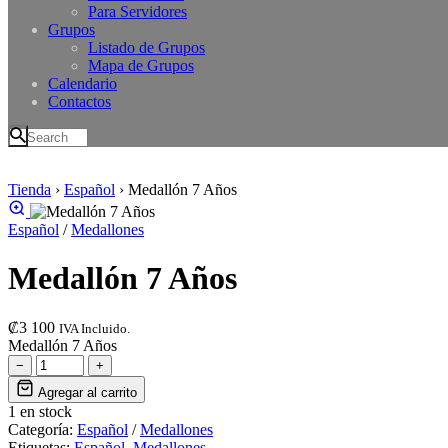
Para Servidores
Grupos
Listado de Grupos
Mapa de Grupos
Calendario
Contactos
Tienda
›
Español
›
Medallón 7 Años
Español
/
Medallones
Medallón 7 Años
₡
3 100
IVA Incluido.
Medallón 7 Años
−
+
Agregar al carrito
1 en stock
Categoría:
Español
/
Medallones
Etiquetas:
Español
,
Medallones