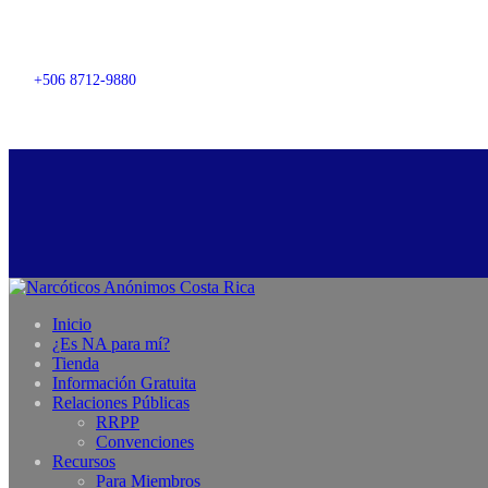
+506 8712-9880
Inicio
¿Es NA para mí?
Tienda
Información Gratuita
Relaciones Públicas
RRPP
Convenciones
Recursos
Para Miembros