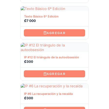
Ver producto
Texto Básico 6ª Edición
₡
7 000
AGREGAR
Ver producto
IP #12 El triángulo de la autoobsesión
₡
300
AGREGAR
Ver producto
IP #6 La recuperación y la recaída
₡
300