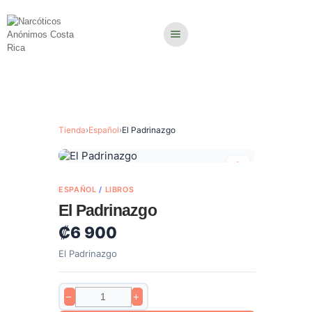
Tienda
›
Español
›
El Padrinazgo
ESPAÑOL
/
LIBROS
El Padrinazgo
₡
6 900
El Padrinazgo
−
+