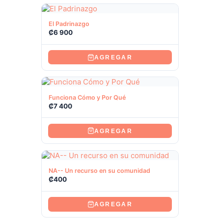
Ver producto
El Padrinazgo
₡
6 900
AGREGAR
Ver producto
Funciona Cómo y Por Qué
₡
7 400
AGREGAR
Ver producto
NA-- Un recurso en su comunidad
₡
400
AGREGAR