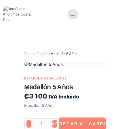
Tienda
›
Español
›
Medallón 5 Años
ESPAÑOL
/
MEDALLONES
Medallón 5 Años
₡
3 100
IVA Incluido.
Medallón 5 Años
−
AGREGAR AL CARRITO
+