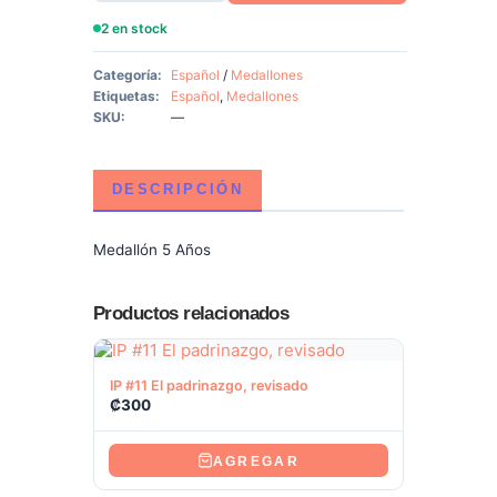
2 en stock
Categoría:
Español
/
Medallones
Etiquetas:
Español
,
Medallones
SKU:
—
DESCRIPCIÓN
Medallón 5 Años
Productos relacionados
Ver producto
IP #11 El padrinazgo, revisado
₡
300
AGREGAR