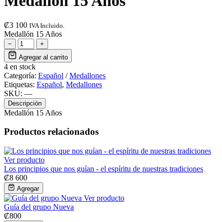
Medallón 15 Años
₡
3 100
IVA Incluido.
Medallón 15 Años
−
+
Agregar al carrito
4 en stock
Categoría:
Español
/
Medallones
Etiquetas:
Español
,
Medallones
SKU:
—
Descripción
Medallón 15 Años
Productos relacionados
Ver producto
Los principios que nos guían - el espíritu de nuestras tradiciones
₡
8 600
Agregar
Ver producto
Guía del grupo Nueva
₡
800