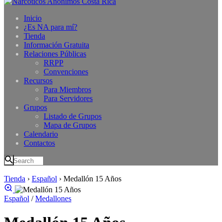
Inicio
¿Es NA para mí?
Tienda
Información Gratuita
Relaciones Públicas
RRPP
Convenciones
Recursos
Para Miembros
Para Servidores
Grupos
Listado de Grupos
Mapa de Grupos
Calendario
Contactos
Tienda
›
Español
›
Medallón 15 Años
Español
/
Medallones