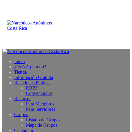
Inicio
¿Es NA para mí?
Tienda
Información Gratuita
Relaciones Públicas
RRPP
Convenciones
Recursos
Para Miembros
Para Servidores
Grupos
Listado de Grupos
Mapa de Grupos
Calendario