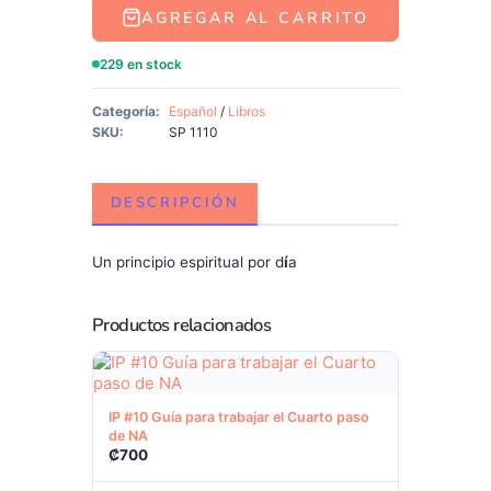
AGREGAR AL CARRITO
229 en stock
Categoría:
Español
/
Libros
SKU:
SP 1110
DESCRIPCIÓN
Un principio espiritual por d
í
a
Productos relacionados
Ver producto
IP #10 Guía para trabajar el Cuarto paso
de NA
₡
700