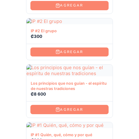
AGREGAR
Ver producto
IP #2 El grupo
₡
300
AGREGAR
Ver producto
Los principios que nos guían - el espíritu
de nuestras tradiciones
₡
8 600
AGREGAR
Ver producto
IP #1 Quién, qué, cómo y por qué