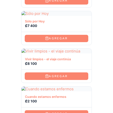
AGREGAR
Ver producto
Sólo por Hoy
₡
7 400
AGREGAR
Ver producto
Vivir limpios - el viaje continúa
₡
8 100
AGREGAR
Ver producto
Cuando estamos enfermos
₡
2 100