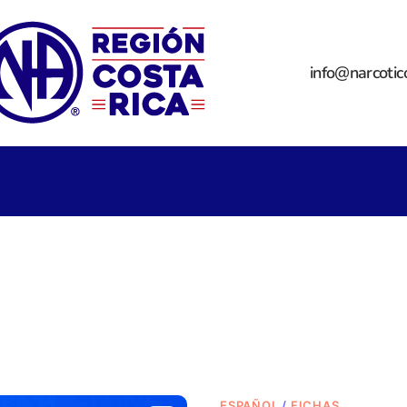
info@narcotic
ESPAÑOL
/
FICHAS