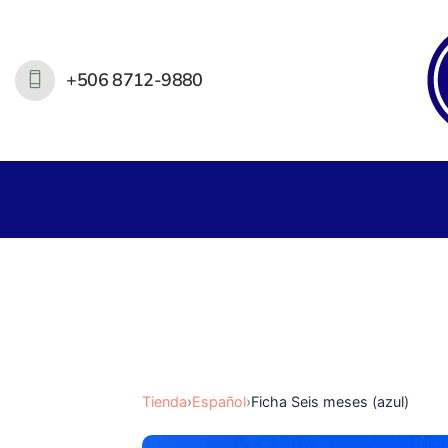
+506 8712-9880
Tienda
›
Español
›
Ficha Seis meses (azul)