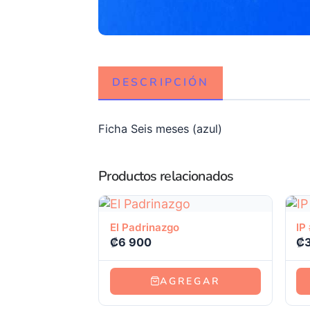
DESCRIPCIÓN
Ficha Seis meses (azul)
Productos relacionados
Ver producto
El Padrinazgo
IP
₡
6 900
₡
AGREGAR