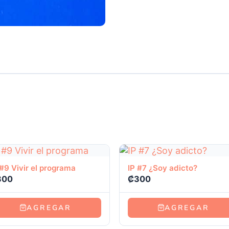
Ver producto
Ver producto
 #9 Vivir el programa
IP #7 ¿Soy adicto?
300
₡
300
AGREGAR
AGREGAR