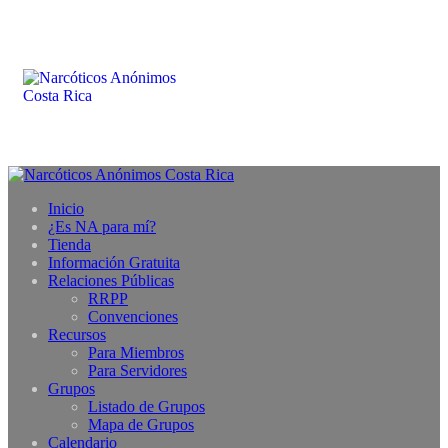
Inicio
¿Es NA para mí?
Tienda
Información Gratuita
Relaciones Públicas
RRPP
Convenciones
Recursos
Para Miembros
Para Servidores
Grupos
Listado de Grupos
Mapa de Grupos
Calendario