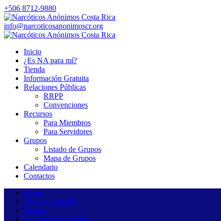
+506 8712-9880
info@narcoticosanonimoscr.org
Inicio
¿Es NA para mí?
Tienda
Información Gratuita
Relaciones Públicas
RRPP
Convenciones
Recursos
Para Miembros
Para Servidores
Grupos
Listado de Grupos
Mapa de Grupos
Calendario
Contactos
Inicio
¿Es NA para mí?
Tienda
Información Gratuita