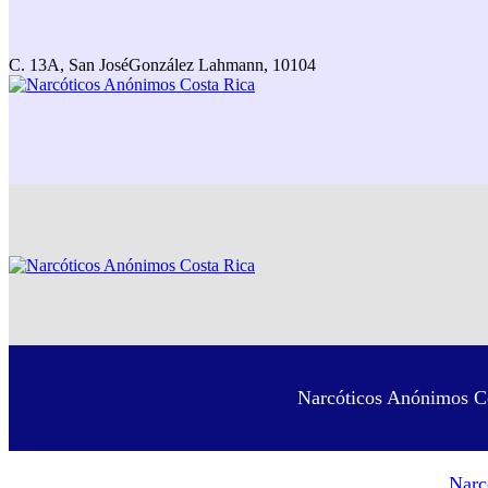
C. 13A, San José
González Lahmann, 10104
Narcóticos Anónimos Co
Narc