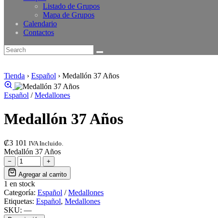
Listado de Grupos
Mapa de Grupos
Calendario
Contactos
Tienda
›
Español
›
Medallón 37 Años
Español
/
Medallones
Medallón 37 Años
₡
3 101
IVA Incluido.
Medallón 37 Años
−
+
Agregar al carrito
1 en stock
Categoría:
Español
/
Medallones
Etiquetas:
Español
,
Medallones
SKU:
—