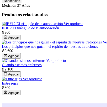
Descripción
Medallón 37 Años
Productos relacionados
Ver producto
IP #12 El triángulo de la autoobsesión
₡
300
Agregar
Ve
Los principios que nos guían - el espíritu de nuestras tradiciones
₡
8 600
Agregar
Ver producto
Cuando estamos enfermos
₡
2 100
Agregar
Ver producto
Entre rejas
₡
800
Agregar