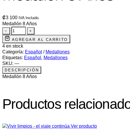
₡
3 100
IVA Incluido.
Medallón 8 Años
−
+
AGREGAR AL CARRITO
4 en stock
Categoría:
Español
/
Medallones
Etiquetas:
Español
,
Medallones
SKU:
—
DESCRIPCIÓN
Medallón 8 Años
Productos relacionad
Ver producto