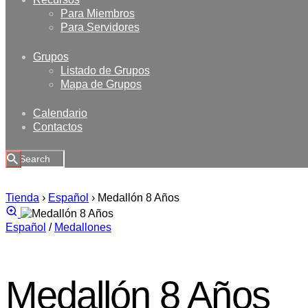
Para Miembros
Para Servidores
Grupos
Listado de Grupos
Mapa de Grupos
Calendario
Contactos
Tienda
›
Español
›
Medallón 8 Años
Español
/
Medallones
Medallón 8 Años