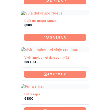
AGREGAR
Ver producto
Guía del grupo Nueva
₡
800
AGREGAR
Ver producto
Vivir limpios - el viaje continúa
₡
8 100
AGREGAR
Ver producto
Entre rejas
₡
800