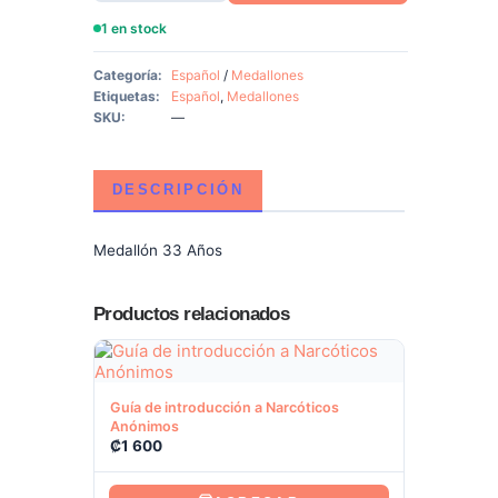
1 en stock
Categoría:
Español
/
Medallones
Etiquetas:
Español
,
Medallones
SKU:
—
DESCRIPCIÓN
Medallón 33 Años
Productos relacionados
Ver producto
Guía de introducción a Narcóticos
Anónimos
₡
1 600