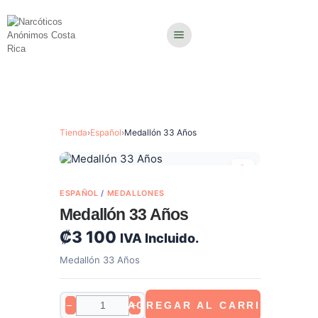
Tienda
›
Español
›
Medallón 33 Años
ESPAÑOL
/
MEDALLONES
Medallón 33 Años
₡
3 100
IVA Incluido.
Medallón 33 Años
−
AGREGAR AL CARRITO
+