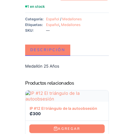
1 en stock
Categoría:
Español
/
Medallones
Etiquetas:
Español
,
Medallones
SKU:
—
DESCRIPCIÓN
Medallón 25 Años
Productos relacionados
Ver producto
IP #12 El triángulo de la autoobsesión
₡
300
AGREGAR