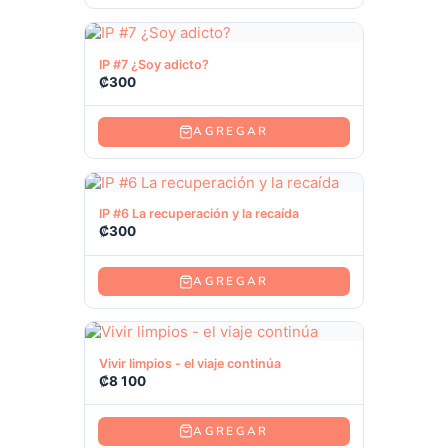
Ver producto
IP #7 ¿Soy adicto?
₡
300
AGREGAR
Ver producto
IP #6 La recuperación y la recaída
₡
300
AGREGAR
Ver producto
Vivir limpios - el viaje continúa
₡
8 100
AGREGAR