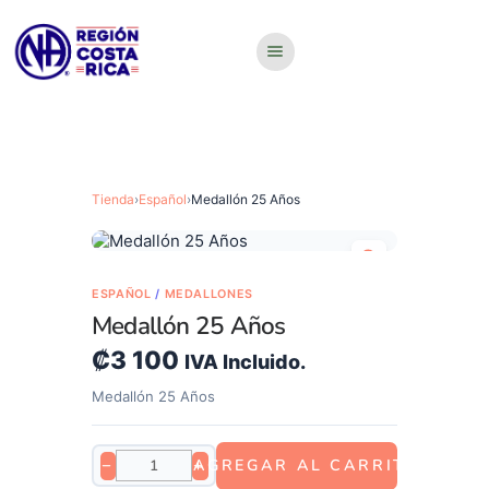
Tienda
›
Español
›
Medallón 25 Años
ESPAÑOL
/
MEDALLONES
Medallón 25 Años
₡
3 100
IVA Incluido.
Medallón 25 Años
−
+
AGREGAR AL CARRITO