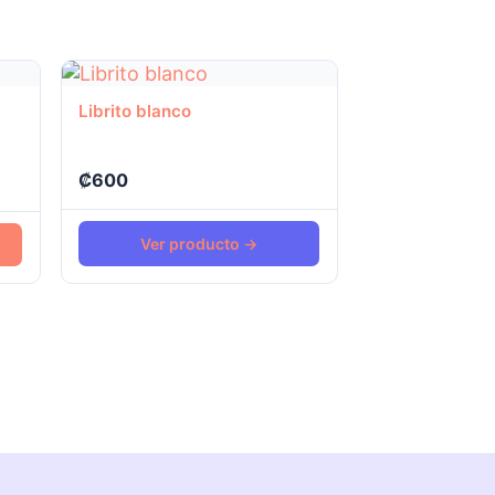
Ver producto
Librito blanco
₡
600
Ver producto →