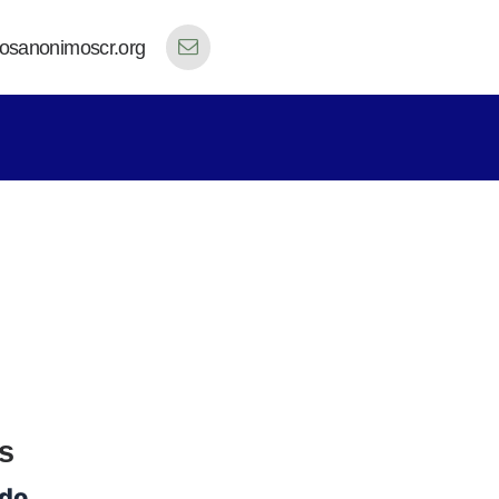
cosanonimoscr.org
s
ido.