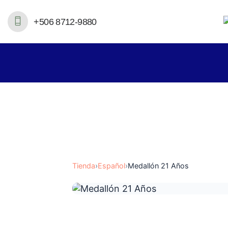
+506 8712-9880
Tienda
›
Español
›
Medallón 21 Años