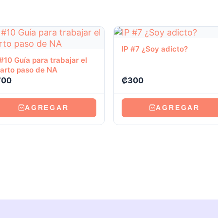
Ver producto
IP #7 ¿Soy adicto?
Ver producto
 #10 Guía para trabajar el
arto paso de NA
700
₡
300
AGREGAR
AGREGAR