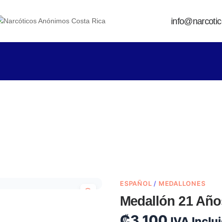
info@narcoti
ESPAÑOL
/
MEDALLONES
Medallón 21 Año
₡
3 100
IVA Inclu