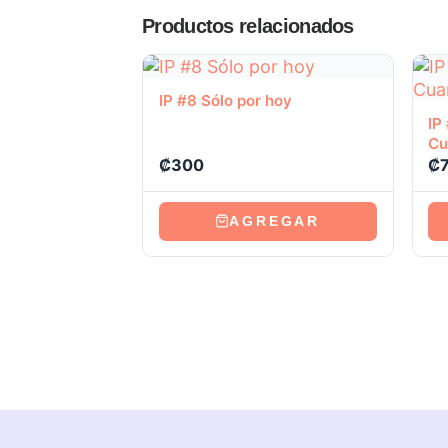
Productos relacionados
Ver producto
IP #8 Sólo por hoy
IP
Cu
₡
300
₡
AGREGAR