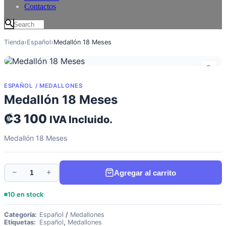
Contactos
Tienda
›
Español
›
Medallón 18 Meses
ESPAÑOL
/
MEDALLONES
Medallón 18 Meses
₡
3 100
IVA Incluido.
Medallón 18 Meses
−
+
Agregar al carrito
10 en stock
Categoría:
Español
/
Medallones
Etiquetas:
Español
,
Medallones