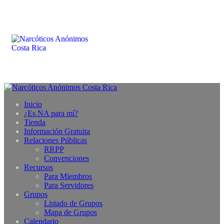
Inicio
¿Es NA para mí?
Tienda
Información Gratuita
Relaciones Públicas
RRPP
Convenciones
Recursos
Para Miembros
Para Servidores
Grupos
Listado de Grupos
Mapa de Grupos
Calendario