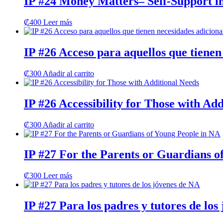
IP #24 Money Matters– Self-Support i
₡
400
Leer más
IP #26 Acceso para aquellos que tienen
₡
300
Añadir al carrito
IP #26 Accessibility for Those with Ad
₡
300
Añadir al carrito
IP #27 For the Parents or Guardians o
₡
300
Leer más
IP #27 Para los padres y tutores de los