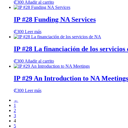
₡
300
Añadir al carrito
IP #28 Funding NA Services
₡
300
Leer más
IP #28 La financiación de los servicios
₡
300
Añadir al carrito
IP #29 An Introduction to NA Meeting
₡
300
Leer más
←
1
2
3
4
5