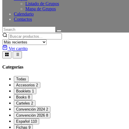
Listado de Grupos
Mapa de Grupos
Calendario
Contactos
Ver carrito
Categorías
Todas
Accesorios
2
Booklets
1
Books
8
Carteles
2
Convención 2024
2
Convención 2026
8
Español
110
Fichas
9