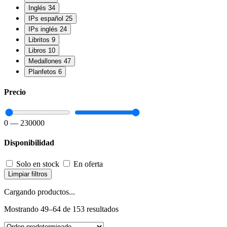
Inglés
34
IPs español
25
IPs inglés
24
Libritos
9
Libros
10
Medallones
47
Planfetos
6
Precio
0
—
230000
Disponibilidad
Solo en stock
En oferta
Limpiar filtros
Cargando productos...
Mostrando 49–64 de 153 resultados