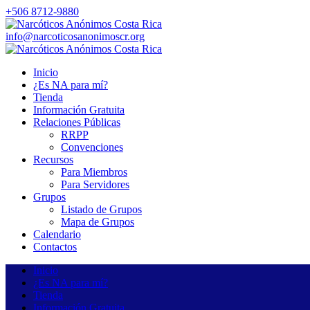
+506 8712-9880
info@narcoticosanonimoscr.org
Inicio
¿Es NA para mí?
Tienda
Información Gratuita
Relaciones Públicas
RRPP
Convenciones
Recursos
Para Miembros
Para Servidores
Grupos
Listado de Grupos
Mapa de Grupos
Calendario
Contactos
Inicio
¿Es NA para mí?
Tienda
Información Gratuita