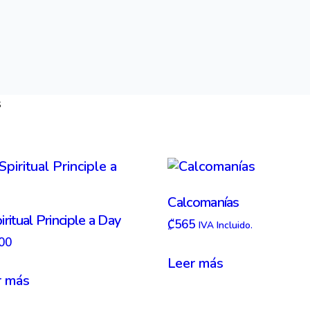
s
Calcomanías
iritual Principle a Day
₡
565
IVA Incluido.
00
Leer más
r más