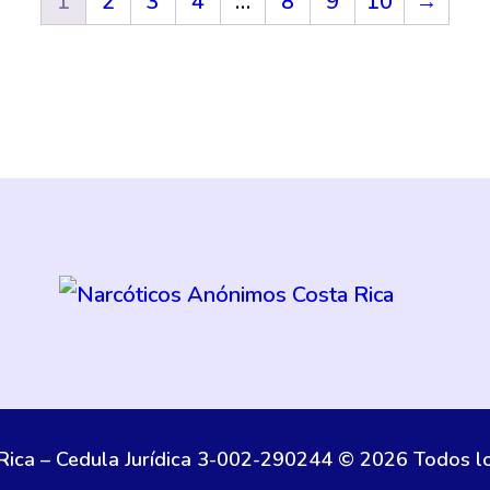
1
2
3
4
…
8
9
10
→
Rica – Cedula Jurídica 3-002-290244 © 2026 Todos l