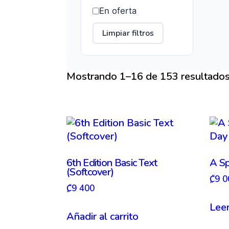
En oferta
Limpiar filtros
Mostrando 1–16 de 153 resultado
6th Edition Basic Text
A Sp
(Softcover)
₡
9 0
₡
9 400
Lee
Añadir al carrito