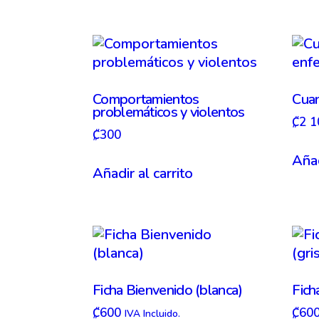
Comportamientos
Cua
problemáticos y violentos
₡
2 1
₡
300
Añad
Añadir al carrito
Ficha Bienvenido (blanca)
Fich
₡
600
₡
60
IVA Incluido.