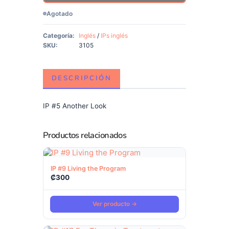
Agotado
Categoría:
Inglés
/
IPs inglés
SKU:
3105
DESCRIPCIÓN
IP #5 Another Look
Productos relacionados
Ver producto
IP #9 Living the Program
₡
300
Ver producto →