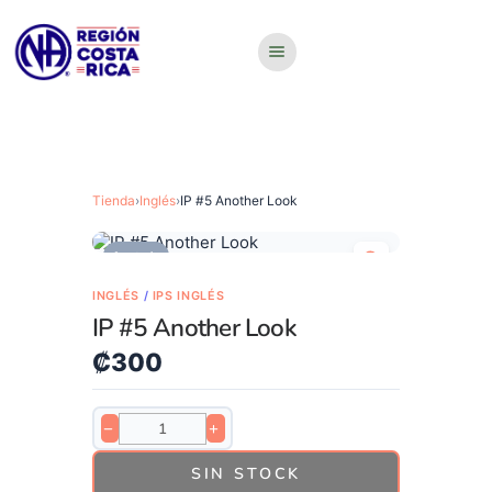
Tienda
›
Inglés
›
IP #5 Another Look
Agotado
INGLÉS
/
IPS INGLÉS
IP #5 Another Look
₡
300
−
+
SIN STOCK