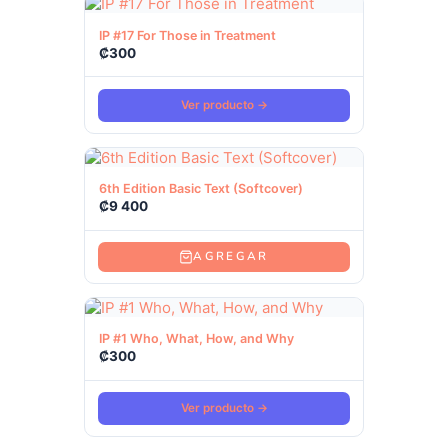
Ver producto
IP #17 For Those in Treatment
₡
300
Ver producto →
Ver producto
6th Edition Basic Text (Softcover)
₡
9 400
AGREGAR
Ver producto
IP #1 Who, What, How, and Why
₡
300
Ver producto →