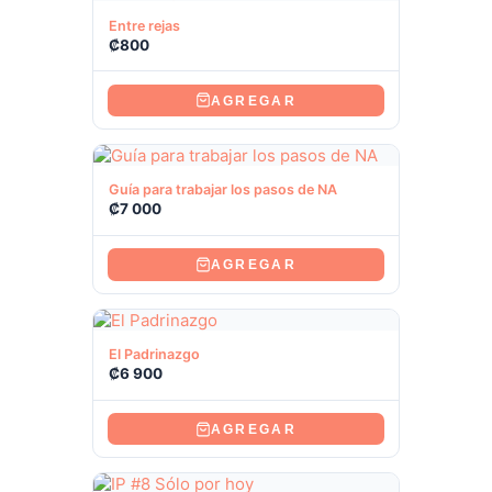
Ver producto
Entre rejas
₡
800
AGREGAR
Ver producto
Guía para trabajar los pasos de NA
₡
7 000
AGREGAR
Ver producto
El Padrinazgo
₡
6 900
AGREGAR