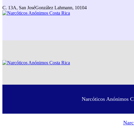
C. 13A, San José
González Lahmann, 10104
Narcóticos Anónimos Co
Narc