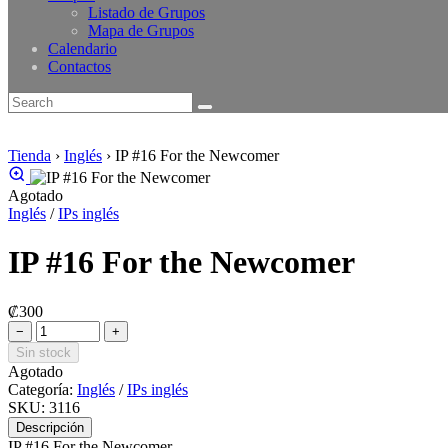
Listado de Grupos
Mapa de Grupos
Calendario
Contactos
Tienda
›
Inglés
›
IP #16 For the Newcomer
Agotado
Inglés
/
IPs inglés
IP #16 For the Newcomer
₡
300
−
+
Sin stock
Agotado
Categoría:
Inglés
/
IPs inglés
SKU:
3116
Descripción
IP #16 For the Newcomer