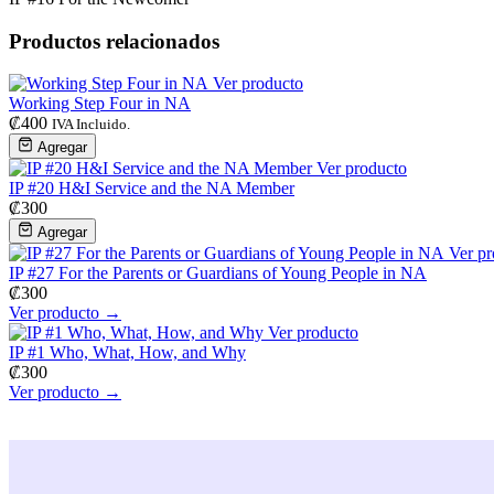
Productos relacionados
Ver producto
Working Step Four in NA
₡
400
IVA Incluido.
Agregar
Ver producto
IP #20 H&I Service and the NA Member
₡
300
Agregar
Ver pr
IP #27 For the Parents or Guardians of Young People in NA
₡
300
Ver producto →
Ver producto
IP #1 Who, What, How, and Why
₡
300
Ver producto →