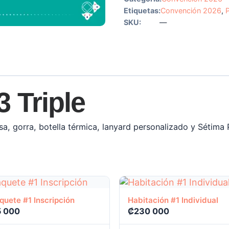
Etiquetas:
Convención 2026
,
SKU:
—
3 Triple
sa, gorra, botella térmica, lanyard personalizado y Sétim
Ver producto
Ver producto
quete #1 Inscripción
Habitación #1 Individual
5 000
₡
230 000