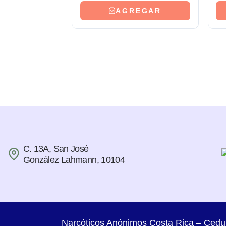
AGREGAR
C. 13A, San José
González Lahmann, 10104
Narcóticos Anónimos Costa Rica – Cedu