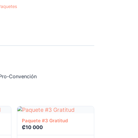
Paquetes
a Pro-Convención
Ver producto
Paquete #3 Gratitud
₡
10 000