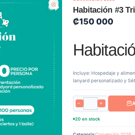
Habitación #3 Tr
₡
150 000
Habitació
Incluye: Hospedaje y alimen
lanyard personalizado y S
−
+
20 en stock
Categoría:
Convención 2026