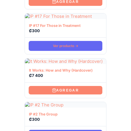
AGREGAR
Ver producto
IP #17 For Those in Treatment
₡
300
Ver producto →
Ver producto
It Works: How and Why (Hardcover)
₡
7 400
AGREGAR
Ver producto
IP #2 The Group
₡
300