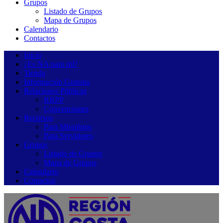
Grupos
Listado de Grupos
Mapa de Grupos
Calendario
Contactos
Inicio
¿Es NA para mí?
Tienda
Información Gratuita
Relaciones Públicas
RRPP
Convenciones
Recursos
Para Miembros
Para Servidores
Grupos
Listado de Grupos
Mapa de Grupos
Calendario
Contactos